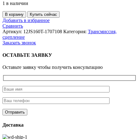
1 в наличии
Количество
В корзину
Купить сейчас
товара
Добавить в избранное
Шайба
Сравнить
шестерни
Артикул:
12JS160T-1707108
Категория:
Трансмиссия,
выходного
сцепление
вала
Заказать звонок
демультипликатора
12JS160
ОСТАВЬТЕ ЗАЯВКУ
Оставьте заявку чтобы получить консультацию
Доставка