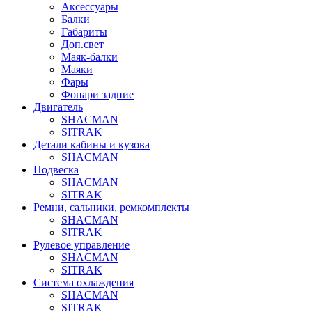
Аксессуары
Балки
Габариты
Доп.свет
Маяк-балки
Маяки
Фары
Фонари задние
Двигатель
SHACMAN
SITRAK
Детали кабины и кузова
SHACMAN
Подвеска
SHACMAN
SITRAK
Ремни, сальники, ремкомплекты
SHACMAN
SITRAK
Рулевое управление
SHACMAN
SITRAK
Система охлаждения
SHACMAN
SITRAK