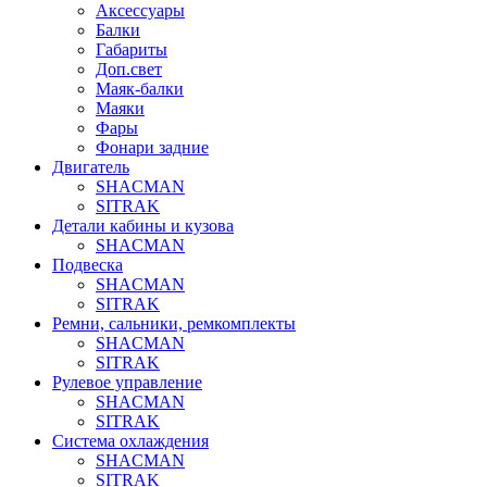
Аксессуары
Балки
Габариты
Доп.свет
Маяк-балки
Маяки
Фары
Фонари задние
Двигатель
SHACMAN
SITRAK
Детали кабины и кузова
SHACMAN
Подвеска
SHACMAN
SITRAK
Ремни, сальники, ремкомплекты
SHACMAN
SITRAK
Рулевое управление
SHACMAN
SITRAK
Система охлаждения
SHACMAN
SITRAK