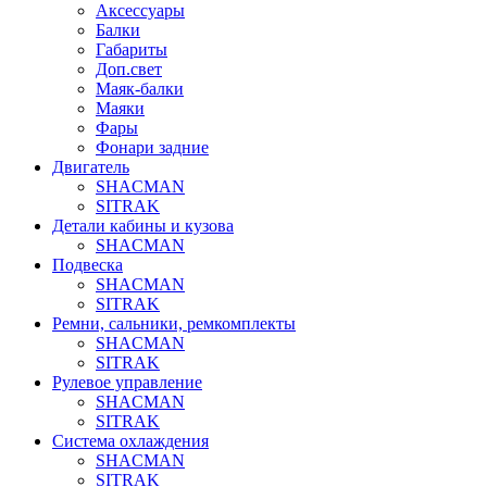
Аксессуары
Балки
Габариты
Доп.свет
Маяк-балки
Маяки
Фары
Фонари задние
Двигатель
SHACMAN
SITRAK
Детали кабины и кузова
SHACMAN
Подвеска
SHACMAN
SITRAK
Ремни, сальники, ремкомплекты
SHACMAN
SITRAK
Рулевое управление
SHACMAN
SITRAK
Система охлаждения
SHACMAN
SITRAK