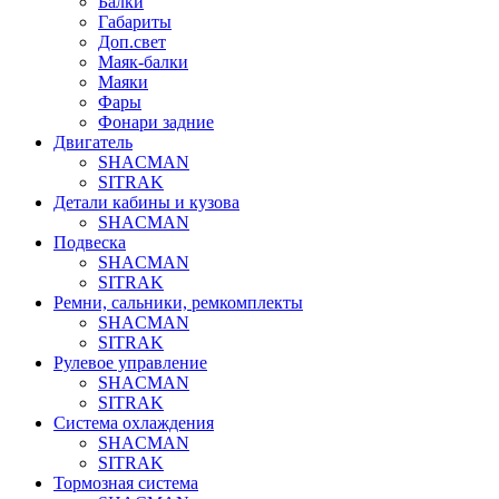
Балки
Габариты
Доп.свет
Маяк-балки
Маяки
Фары
Фонари задние
Двигатель
SHACMAN
SITRAK
Детали кабины и кузова
SHACMAN
Подвеска
SHACMAN
SITRAK
Ремни, сальники, ремкомплекты
SHACMAN
SITRAK
Рулевое управление
SHACMAN
SITRAK
Система охлаждения
SHACMAN
SITRAK
Тормозная система