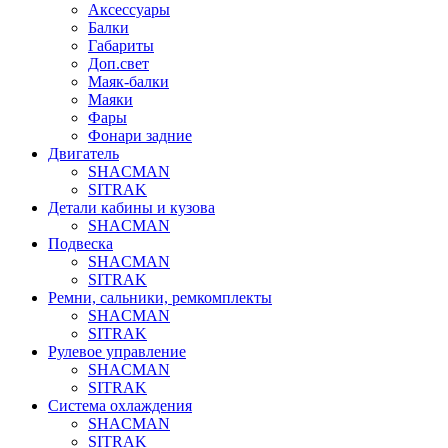
Аксессуары
Балки
Габариты
Доп.свет
Маяк-балки
Маяки
Фары
Фонари задние
Двигатель
SHACMAN
SITRAK
Детали кабины и кузова
SHACMAN
Подвеска
SHACMAN
SITRAK
Ремни, сальники, ремкомплекты
SHACMAN
SITRAK
Рулевое управление
SHACMAN
SITRAK
Система охлаждения
SHACMAN
SITRAK