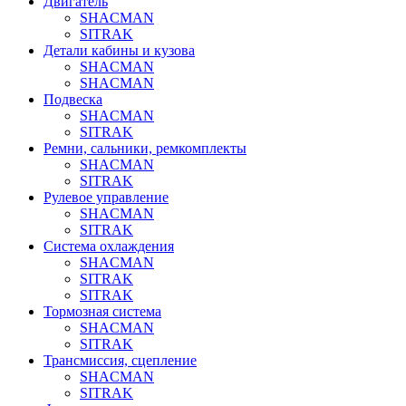
Двигатель
SHACMAN
SITRAK
Детали кабины и кузова
SHACMAN
SHACMAN
Подвеска
SHACMAN
SITRAK
Ремни, сальники, ремкомплекты
SHACMAN
SITRAK
Рулевое управление
SHACMAN
SITRAK
Система охлаждения
SHACMAN
SITRAK
SITRAK
Тормозная система
SHACMAN
SITRAK
Трансмиссия, сцепление
SHACMAN
SITRAK