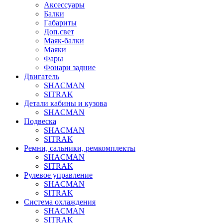
Аксессуары
Балки
Габариты
Доп.свет
Маяк-балки
Маяки
Фары
Фонари задние
Двигатель
SHACMAN
SITRAK
Детали кабины и кузова
SHACMAN
Подвеска
SHACMAN
SITRAK
Ремни, сальники, ремкомплекты
SHACMAN
SITRAK
Рулевое управление
SHACMAN
SITRAK
Система охлаждения
SHACMAN
SITRAK