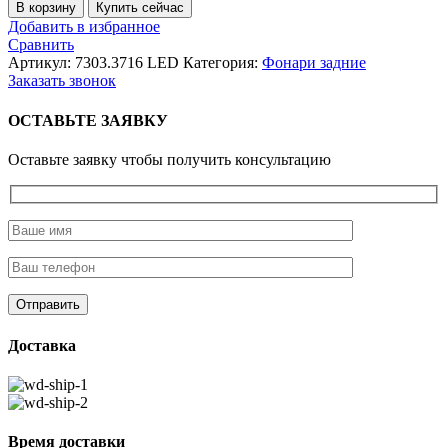
товара
В корзину
Купить сейчас
7303.3716
Добавить в избранное
LED
Сравнить
(ан.
Артикул:
7303.3716 LED
Категория:
Фонари задние
Ф-401)
Заказать звонок
12/24В
`
ОСТАВЬТЕ ЗАЯВКУ
Фонарь
задний
Оставьте заявку чтобы получить консультацию
многофункциональный,
светодиодный,
тракторы,
прицеп
Доставка
Время доставки