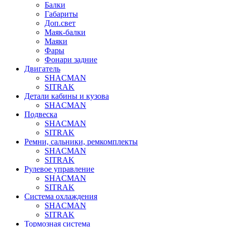
Балки
Габариты
Доп.свет
Маяк-балки
Маяки
Фары
Фонари задние
Двигатель
SHACMAN
SITRAK
Детали кабины и кузова
SHACMAN
Подвеска
SHACMAN
SITRAK
Ремни, сальники, ремкомплекты
SHACMAN
SITRAK
Рулевое управление
SHACMAN
SITRAK
Система охлаждения
SHACMAN
SITRAK
Тормозная система