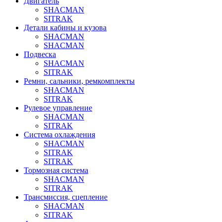
Двигатель
SHACMAN
SITRAK
Детали кабины и кузова
SHACMAN
SHACMAN
Подвеска
SHACMAN
SITRAK
Ремни, сальники, ремкомплекты
SHACMAN
SITRAK
Рулевое управление
SHACMAN
SITRAK
Система охлаждения
SHACMAN
SITRAK
SITRAK
Тормозная система
SHACMAN
SITRAK
Трансмиссия, сцепление
SHACMAN
SITRAK