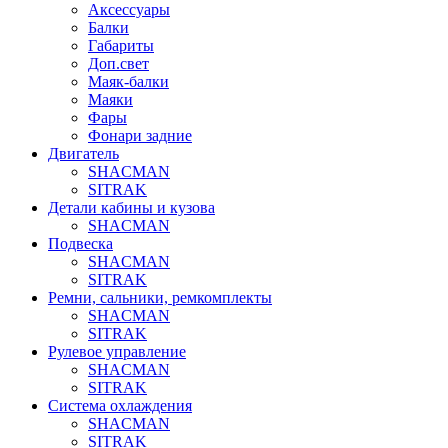
Аксессуары
Балки
Габариты
Доп.свет
Маяк-балки
Маяки
Фары
Фонари задние
Двигатель
SHACMAN
SITRAK
Детали кабины и кузова
SHACMAN
Подвеска
SHACMAN
SITRAK
Ремни, сальники, ремкомплекты
SHACMAN
SITRAK
Рулевое управление
SHACMAN
SITRAK
Система охлаждения
SHACMAN
SITRAK