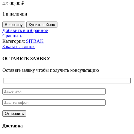
47500,00
₽
1 в наличии
Количество
В корзину
Купить сейчас
товара
Добавить в избранное
Ступица
Сравнить
заднего
Категория:
SITRAK
моста
Заказать звонок
МСР16
(4,77)
ОСТАВЬТЕ ЗАЯВКУ
в
сборе
Оставьте заявку чтобы получить консультацию
с
подшипниками
HOWO
T5G(Оригинал)
Доставка