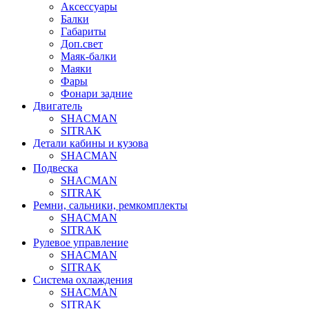
Аксессуары
Балки
Габариты
Доп.свет
Маяк-балки
Маяки
Фары
Фонари задние
Двигатель
SHACMAN
SITRAK
Детали кабины и кузова
SHACMAN
Подвеска
SHACMAN
SITRAK
Ремни, сальники, ремкомплекты
SHACMAN
SITRAK
Рулевое управление
SHACMAN
SITRAK
Система охлаждения
SHACMAN
SITRAK