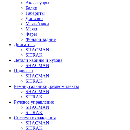
Аксессуары
Балки
Габариты
Доп.свет
Маяк-балки
Маяки
Фары
Фонари задние
Двигатель
SHACMAN
SITRAK
Детали кабины и кузова
SHACMAN
Подвеска
SHACMAN
SITRAK
Ремни, сальники, ремкомплекты
SHACMAN
SITRAK
Рулевое управление
SHACMAN
SITRAK
Система охлаждения
SHACMAN
SITRAK