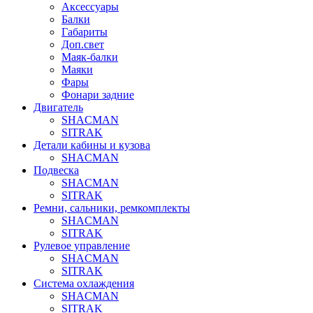
Аксессуары
Балки
Габариты
Доп.свет
Маяк-балки
Маяки
Фары
Фонари задние
Двигатель
SHACMAN
SITRAK
Детали кабины и кузова
SHACMAN
Подвеска
SHACMAN
SITRAK
Ремни, сальники, ремкомплекты
SHACMAN
SITRAK
Рулевое управление
SHACMAN
SITRAK
Система охлаждения
SHACMAN
SITRAK