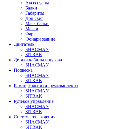
Аксессуары
Балки
Габариты
Доп.свет
Маяк-балки
Маяки
Фары
Фонари задние
Двигатель
SHACMAN
SITRAK
Детали кабины и кузова
SHACMAN
Подвеска
SHACMAN
SITRAK
Ремни, сальники, ремкомплекты
SHACMAN
SITRAK
Рулевое управление
SHACMAN
SITRAK
Система охлаждения
SHACMAN
SITRAK