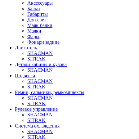
Аксессуары
Балки
Габариты
Доп.свет
Маяк-балки
Маяки
Фары
Фонари задние
Двигатель
SHACMAN
SITRAK
Детали кабины и кузова
SHACMAN
Подвеска
SHACMAN
SITRAK
Ремни, сальники, ремкомплекты
SHACMAN
SITRAK
Рулевое управление
SHACMAN
SITRAK
Система охлаждения
SHACMAN
SITRAK