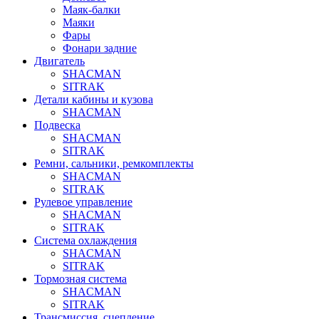
Маяк-балки
Маяки
Фары
Фонари задние
Двигатель
SHACMAN
SITRAK
Детали кабины и кузова
SHACMAN
Подвеска
SHACMAN
SITRAK
Ремни, сальники, ремкомплекты
SHACMAN
SITRAK
Рулевое управление
SHACMAN
SITRAK
Система охлаждения
SHACMAN
SITRAK
Тормозная система
SHACMAN
SITRAK
Трансмиссия, сцепление