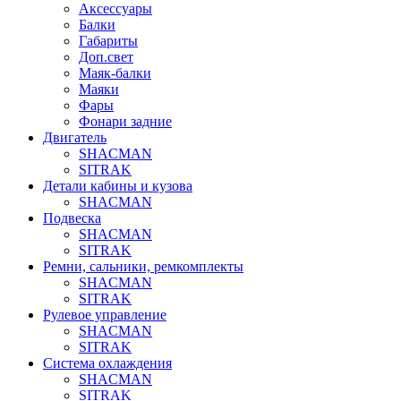
Аксессуары
Балки
Габариты
Доп.свет
Маяк-балки
Маяки
Фары
Фонари задние
Двигатель
SHACMAN
SITRAK
Детали кабины и кузова
SHACMAN
Подвеска
SHACMAN
SITRAK
Ремни, сальники, ремкомплекты
SHACMAN
SITRAK
Рулевое управление
SHACMAN
SITRAK
Система охлаждения
SHACMAN
SITRAK