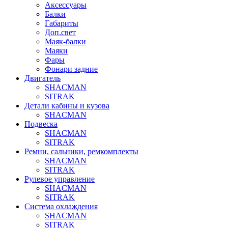
Аксессуары
Балки
Габариты
Доп.свет
Маяк-балки
Маяки
Фары
Фонари задние
Двигатель
SHACMAN
SITRAK
Детали кабины и кузова
SHACMAN
Подвеска
SHACMAN
SITRAK
Ремни, сальники, ремкомплекты
SHACMAN
SITRAK
Рулевое управление
SHACMAN
SITRAK
Система охлаждения
SHACMAN
SITRAK