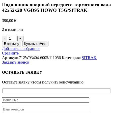
Подшипник опорный переднего тормозного вала
42х52х20 VGD95 HOWO T5G/SITRAK
390,00
₽
2 в наличии
Количество
товара
В корзину
Купить сейчас
Подшипник
Добавить в избранное
опорный
Сравнить
переднего
Артикул:
712W93404-6005/111056
Категория:
SITRAK
тормозного
Заказать звонок
вала
42х52х20
ОСТАВЬТЕ ЗАЯВКУ
VGD95
HOWO
Оставьте заявку чтобы получить консультацию
T5G/SITRAK