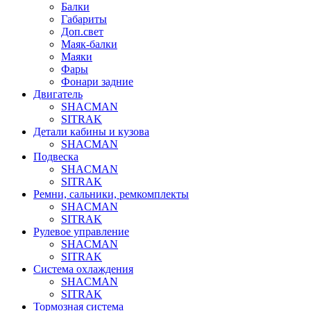
Балки
Габариты
Доп.свет
Маяк-балки
Маяки
Фары
Фонари задние
Двигатель
SHACMAN
SITRAK
Детали кабины и кузова
SHACMAN
Подвеска
SHACMAN
SITRAK
Ремни, сальники, ремкомплекты
SHACMAN
SITRAK
Рулевое управление
SHACMAN
SITRAK
Система охлаждения
SHACMAN
SITRAK
Тормозная система