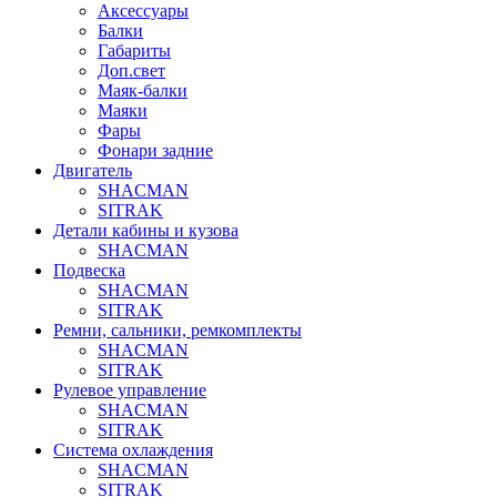
Аксессуары
Балки
Габариты
Доп.свет
Маяк-балки
Маяки
Фары
Фонари задние
Двигатель
SHACMAN
SITRAK
Детали кабины и кузова
SHACMAN
Подвеска
SHACMAN
SITRAK
Ремни, сальники, ремкомплекты
SHACMAN
SITRAK
Рулевое управление
SHACMAN
SITRAK
Система охлаждения
SHACMAN
SITRAK