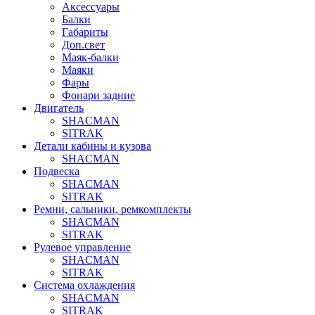
Аксессуары
Балки
Габариты
Доп.свет
Маяк-балки
Маяки
Фары
Фонари задние
Двигатель
SHACMAN
SITRAK
Детали кабины и кузова
SHACMAN
Подвеска
SHACMAN
SITRAK
Ремни, сальники, ремкомплекты
SHACMAN
SITRAK
Рулевое управление
SHACMAN
SITRAK
Система охлаждения
SHACMAN
SITRAK