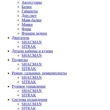
Аксессуары
Балки
Габариты
Доп.свет
Маяк-балки
Маяки
Фары
Фонари задние
Двигатель
SHACMAN
SITRAK
Детали кабины и кузова
SHACMAN
Подвеска
SHACMAN
SITRAK
Ремни, сальники, ремкомплекты
SHACMAN
SITRAK
Рулевое управление
SHACMAN
SITRAK
Система охлаждения
SHACMAN
SITRAK