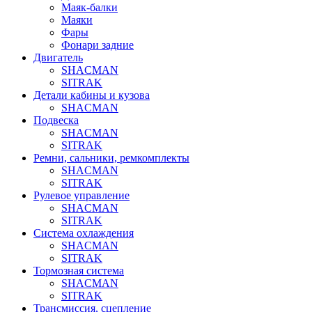
Маяк-балки
Маяки
Фары
Фонари задние
Двигатель
SHACMAN
SITRAK
Детали кабины и кузова
SHACMAN
Подвеска
SHACMAN
SITRAK
Ремни, сальники, ремкомплекты
SHACMAN
SITRAK
Рулевое управление
SHACMAN
SITRAK
Система охлаждения
SHACMAN
SITRAK
Тормозная система
SHACMAN
SITRAK
Трансмиссия, сцепление