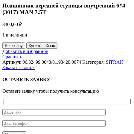
Подшипник передней ступицы внутренний 6*4
(3017) MAN 7.5T
3300,00
₽
1 в наличии
Количество
В корзину
Купить сейчас
товара
Добавить в избранное
Подшипник
Сравнить
передней
Артикул:
06.32499.0043/81.93420.0074
Категория:
SITRAK
ступицы
Заказать звонок
внутренний
6*4
ОСТАВЬТЕ ЗАЯВКУ
(3017)
MAN
Оставьте заявку чтобы получить консультацию
7.5T