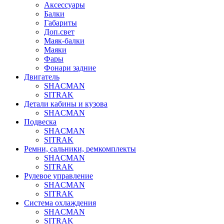
Аксессуары
Балки
Габариты
Доп.свет
Маяк-балки
Маяки
Фары
Фонари задние
Двигатель
SHACMAN
SITRAK
Детали кабины и кузова
SHACMAN
Подвеска
SHACMAN
SITRAK
Ремни, сальники, ремкомплекты
SHACMAN
SITRAK
Рулевое управление
SHACMAN
SITRAK
Система охлаждения
SHACMAN
SITRAK