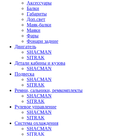
Аксессуары
Балки
Габариты
Доп.свет
Маяк-балки
Маяки
Фары
Фонари задние
Двигатель
SHACMAN
SITRAK
Детали кабины и кузова
SHACMAN
Подвеска
SHACMAN
SITRAK
Ремни, сальники, ремкомплекты
SHACMAN
SITRAK
Рулевое управление
SHACMAN
SITRAK
Система охлаждения
SHACMAN
SITRAK