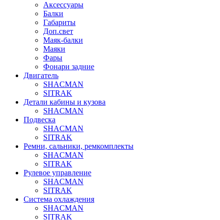
Аксессуары
Балки
Габариты
Доп.свет
Маяк-балки
Маяки
Фары
Фонари задние
Двигатель
SHACMAN
SITRAK
Детали кабины и кузова
SHACMAN
Подвеска
SHACMAN
SITRAK
Ремни, сальники, ремкомплекты
SHACMAN
SITRAK
Рулевое управление
SHACMAN
SITRAK
Система охлаждения
SHACMAN
SITRAK