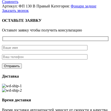
Сравнить
В
Артикул:
ФП 130 В Правый
Категория:
Фонари задние
LED
Заказать звонок
24В
Правый
ОСТАВЬТЕ ЗАЯВКУ
`
Фонарь
Оставьте заявку чтобы получить консультацию
задний
светодиодный,
с
разъёмом
для
газ,зил,
камаз
(К)
Доставка
Время доставки
Время доставки автозапчастей зависит от скорости и качества