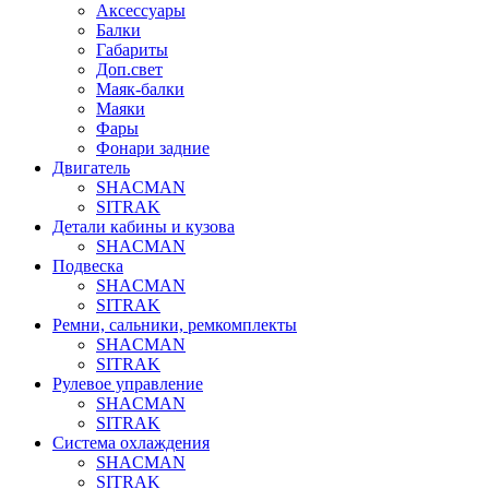
Аксессуары
Балки
Габариты
Доп.свет
Маяк-балки
Маяки
Фары
Фонари задние
Двигатель
SHACMAN
SITRAK
Детали кабины и кузова
SHACMAN
Подвеска
SHACMAN
SITRAK
Ремни, сальники, ремкомплекты
SHACMAN
SITRAK
Рулевое управление
SHACMAN
SITRAK
Система охлаждения
SHACMAN
SITRAK