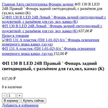
Главная
Авто светотехника
Фонари задние
ФП 130 В LED
24В Правый ` Фонарь задний светодиодный, с разъёмом для
газ,зил, камаз (К)
ФП 130 В LED 24В Левый ` Фонарь задний светодиодный с
подсветкой, с разъёмом для газ, зил, камаз (К)
637,00
₽
Назад к товарам
ФП 131 А пластик (ПН 1-01-02) б/л ` Фонарь освещения
номерного знака камаз, газ,уаз
152,00
₽
ФП 130 В LED 24В Правый ` Фонарь задний
светодиодный, с разъёмом для газ,зил, камаз (К)
637,00
₽
8 в наличии
Количество
товара
В корзину
Купить сейчас
ФП
Добавить в избранное
130