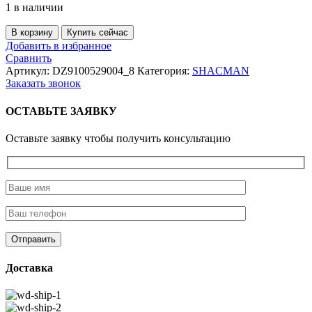
1 в наличии
Количество
В корзину
Купить сейчас
товара
Добавить в избранное
Лист
Сравнить
передней
Артикул:
DZ9100529004_8
Категория:
SHACMAN
рессоры
Заказать звонок
№8
Shaanxi
ОСТАВЬТЕ ЗАЯВКУ
6х4
14x90
Оставьте заявку чтобы получить консультацию
L=585мм.
Доставка