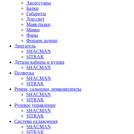
Аксессуары
Балки
Габариты
Доп.свет
Маяк-балки
Маяки
Фары
Фонари задние
Двигатель
SHACMAN
SITRAK
Детали кабины и кузова
SHACMAN
Подвеска
SHACMAN
SITRAK
Ремни, сальники, ремкомплекты
SHACMAN
SITRAK
Рулевое управление
SHACMAN
SITRAK
Система охлаждения
SHACMAN
SITRAK