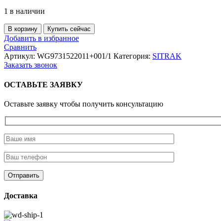
1 в наличии
Количество
В корзину
Купить сейчас
товара
Добавить в избранное
Лист
Сравнить
передней
Артикул:
WG9731522011+001/1
Категория:
SITRAK
рессоры
Заказать звонок
№1
(16*90)
ОСТАВЬТЕ ЗАЯВКУ
HOWO/SHACMAN
(8*4)
Оставьте заявку чтобы получить консультацию
Доставка