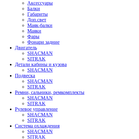
Аксессуары
Балки
Габариты
Доп.свет
Маяк-балки
Маяки
Фары
Фонари задние
Двигатель
SHACMAN
SITRAK
Детали кабины и кузова
SHACMAN
Подвеска
SHACMAN
SITRAK
Ремни, сальники, ремкомплекты
SHACMAN
SITRAK
Рулевое управление
SHACMAN
SITRAK
Система охлаждения
SHACMAN
SITRAK