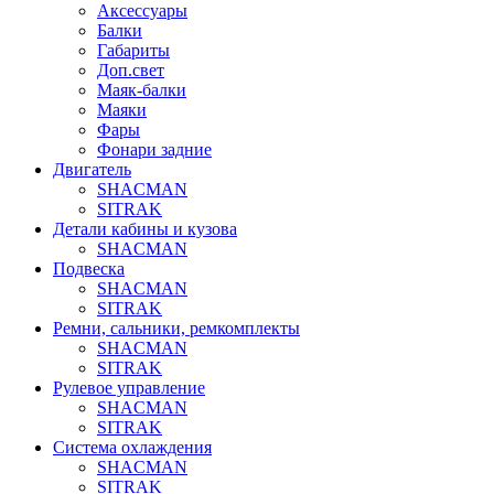
Аксессуары
Балки
Габариты
Доп.свет
Маяк-балки
Маяки
Фары
Фонари задние
Двигатель
SHACMAN
SITRAK
Детали кабины и кузова
SHACMAN
Подвеска
SHACMAN
SITRAK
Ремни, сальники, ремкомплекты
SHACMAN
SITRAK
Рулевое управление
SHACMAN
SITRAK
Система охлаждения
SHACMAN
SITRAK