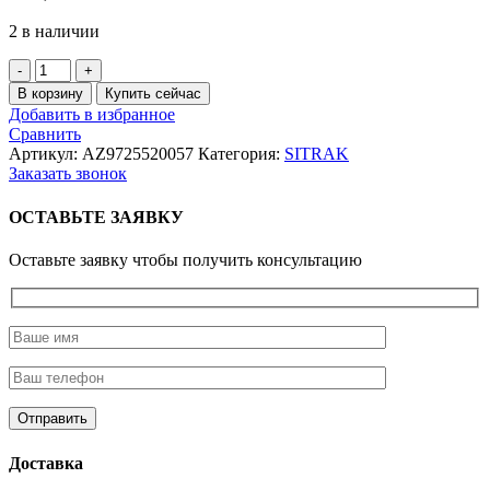
2 в наличии
Количество
товара
В корзину
Купить сейчас
Стремянка
Добавить в избранное
задней
Сравнить
рессоры
Артикул:
AZ9725520057
Категория:
SITRAK
М24
Заказать звонок
L=540
HOWO
ОСТАВЬТЕ ЗАЯВКУ
6x6
Оставьте заявку чтобы получить консультацию
Доставка