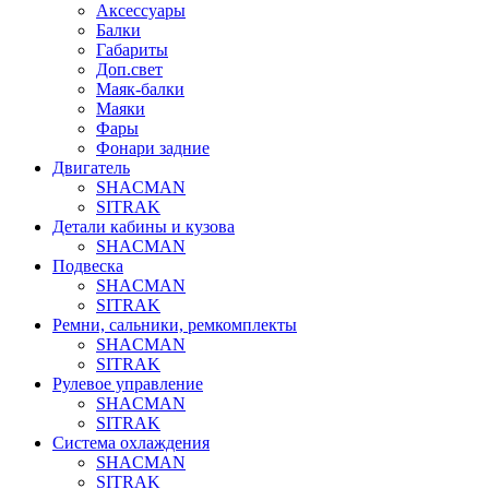
Аксессуары
Балки
Габариты
Доп.свет
Маяк-балки
Маяки
Фары
Фонари задние
Двигатель
SHACMAN
SITRAK
Детали кабины и кузова
SHACMAN
Подвеска
SHACMAN
SITRAK
Ремни, сальники, ремкомплекты
SHACMAN
SITRAK
Рулевое управление
SHACMAN
SITRAK
Система охлаждения
SHACMAN
SITRAK