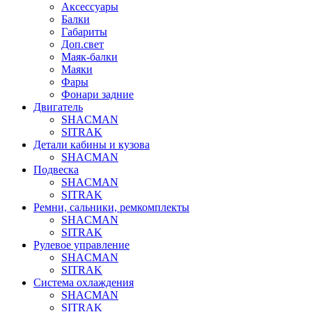
Аксессуары
Балки
Габариты
Доп.свет
Маяк-балки
Маяки
Фары
Фонари задние
Двигатель
SHACMAN
SITRAK
Детали кабины и кузова
SHACMAN
Подвеска
SHACMAN
SITRAK
Ремни, сальники, ремкомплекты
SHACMAN
SITRAK
Рулевое управление
SHACMAN
SITRAK
Система охлаждения
SHACMAN
SITRAK