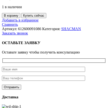
1 в наличии
Количество
В корзину
Купить сейчас
товара
Добавить в избранное
Клапан
Сравнить
электромагнитный
Артикул:
612600091086
Категория:
SHACMAN
остановки
Заказать звонок
двигателя
WD10
ОСТАВЬТЕ ЗАЯВКУ
WD615
Weichai
Оставьте заявку чтобы получить консультацию
Доставка