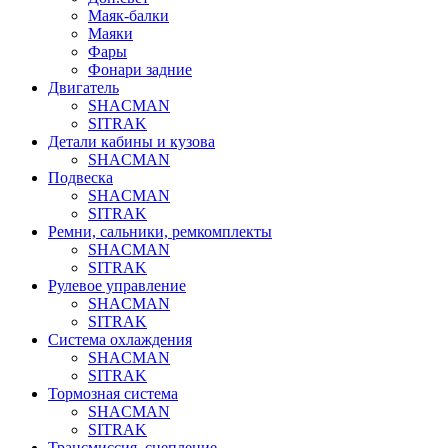
Маяк-балки
Маяки
Фары
Фонари задние
Двигатель
SHACMAN
SITRAK
Детали кабины и кузова
SHACMAN
Подвеска
SHACMAN
SITRAK
Ремни, сальники, ремкомплекты
SHACMAN
SITRAK
Рулевое управление
SHACMAN
SITRAK
Система охлаждения
SHACMAN
SITRAK
Тормозная система
SHACMAN
SITRAK
Трансмиссия, сцепление