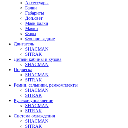
Аксессуары
Балки
Габариты
Доп.свет
Маяк-балки
Маяки
Фары
Фонари задние
Двигатель
SHACMAN
SITRAK
Детали кабины и кузова
SHACMAN
Подвеска
SHACMAN
SITRAK
Ремни, сальники, ремкомплекты
SHACMAN
SITRAK
Рулевое управление
SHACMAN
SITRAK
Система охлаждения
SHACMAN
SITRAK