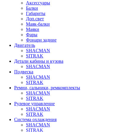
Аксессуары
Балки
Габариты
Доп.свет
Маяк-балки
Маяки
Фары
Фонари задние
Двигатель
SHACMAN
SITRAK
Детали кабины и кузова
SHACMAN
Подвеска
SHACMAN
SITRAK
Ремни, сальники, ремкомплекты
SHACMAN
SITRAK
Рулевое управление
SHACMAN
SITRAK
Система охлаждения
SHACMAN
SITRAK