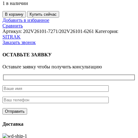
1 в наличии
Количество
В корзину
Купить сейчас
товара
Добавить в избранное
Генератор
Сравнить
MC11/MC13
Артикул:
202V26101-7271/202V26101-6261
Категория:
28V/80A
SITRAK
8PK
Заказать звонок
(JFZ280-
3002)
ОСТАВЬТЕ ЗАЯВКУ
SITRAK
Оставьте заявку чтобы получить консультацию
Доставка