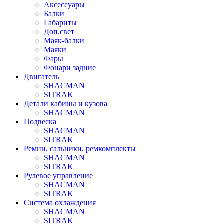
Аксессуары
Балки
Габариты
Доп.свет
Маяк-балки
Маяки
Фары
Фонари задние
Двигатель
SHACMAN
SITRAK
Детали кабины и кузова
SHACMAN
Подвеска
SHACMAN
SITRAK
Ремни, сальники, ремкомплекты
SHACMAN
SITRAK
Рулевое управление
SHACMAN
SITRAK
Система охлаждения
SHACMAN
SITRAK