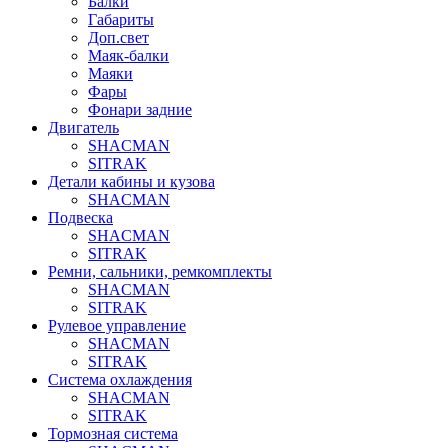
Балки
Габариты
Доп.свет
Маяк-балки
Маяки
Фары
Фонари задние
Двигатель
SHACMAN
SITRAK
Детали кабины и кузова
SHACMAN
Подвеска
SHACMAN
SITRAK
Ремни, сальники, ремкомплекты
SHACMAN
SITRAK
Рулевое управление
SHACMAN
SITRAK
Система охлаждения
SHACMAN
SITRAK
Тормозная система