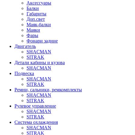
Аксессуары
Балки
Габариты
Доп.свет
Маяк-балки
Маяки
Фары
Фонари задние
Двигатель
SHACMAN
SITRAK
Детали кабины и кузова
SHACMAN
Подвеска
SHACMAN
SITRAK
Ремни, сальники, ремкомплекты
SHACMAN
SITRAK
Рулевое управление
SHACMAN
SITRAK
Система охлаждения
SHACMAN
SITRAK