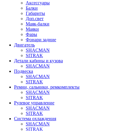
Аксессуары
Балки
Габариты
Доп.свет
Маяк-балки
Маяки
Фары
Фонари задние
Двигатель
SHACMAN
SITRAK
Детали кабины и кузова
SHACMAN
Подвеска
SHACMAN
SITRAK
Ремни, сальники, ремкомплекты
SHACMAN
SITRAK
Рулевое управление
SHACMAN
SITRAK
Система охлаждения
SHACMAN
SITRAK