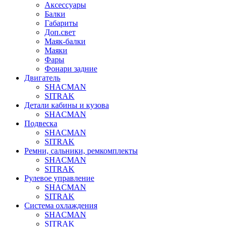
Аксессуары
Балки
Габариты
Доп.свет
Маяк-балки
Маяки
Фары
Фонари задние
Двигатель
SHACMAN
SITRAK
Детали кабины и кузова
SHACMAN
Подвеска
SHACMAN
SITRAK
Ремни, сальники, ремкомплекты
SHACMAN
SITRAK
Рулевое управление
SHACMAN
SITRAK
Система охлаждения
SHACMAN
SITRAK