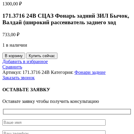
1300,00
₽
171.3716 24В СЦАЗ Фонарь задний ЗИЛ Бычок,
Валдай (широкий рассеиватель заднего ход
733,00
₽
1 в наличии
Количество
В корзину
Купить сейчас
товара
Добавить в избранное
171.3716
Сравнить
24В
Артикул:
171.3716 24В
Категория:
Фонари задние
СЦАЗ
Заказать звонок
Фонарь
задний
ОСТАВЬТЕ ЗАЯВКУ
ЗИЛ
Бычок,
Оставьте заявку чтобы получить консультацию
Валдай
(широкий
рассеиватель
заднего
ход