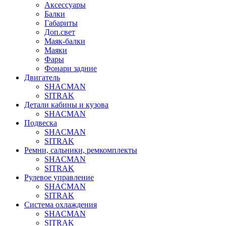
Аксессуары
Балки
Габариты
Доп.свет
Маяк-балки
Маяки
Фары
Фонари задние
Двигатель
SHACMAN
SITRAK
Детали кабины и кузова
SHACMAN
Подвеска
SHACMAN
SITRAK
Ремни, сальники, ремкомплекты
SHACMAN
SITRAK
Рулевое управление
SHACMAN
SITRAK
Система охлаждения
SHACMAN
SITRAK