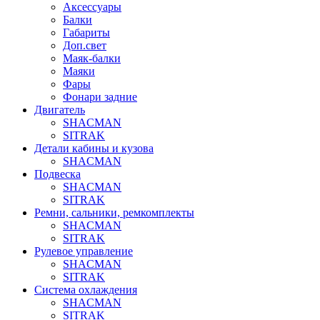
Аксессуары
Балки
Габариты
Доп.свет
Маяк-балки
Маяки
Фары
Фонари задние
Двигатель
SHACMAN
SITRAK
Детали кабины и кузова
SHACMAN
Подвеска
SHACMAN
SITRAK
Ремни, сальники, ремкомплекты
SHACMAN
SITRAK
Рулевое управление
SHACMAN
SITRAK
Система охлаждения
SHACMAN
SITRAK