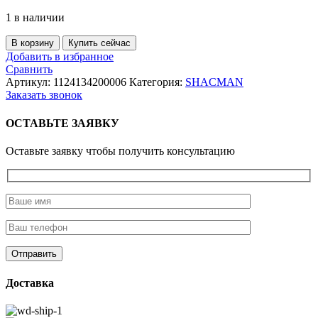
1 в наличии
Количество
В корзину
Купить сейчас
товара
Добавить в избранное
Вал
Сравнить
карданный
Артикул:
1124134200006
Категория:
SHACMAN
рулевой
Заказать звонок
колонки
ОСТАВЬТЕ ЗАЯВКУ
Оставьте заявку чтобы получить консультацию
Доставка