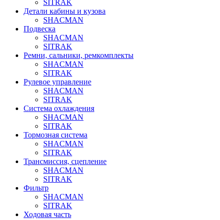
SITRAK
Детали кабины и кузова
SHACMAN
Подвеска
SHACMAN
SITRAK
Ремни, сальники, ремкомплекты
SHACMAN
SITRAK
Рулевое управление
SHACMAN
SITRAK
Система охлаждения
SHACMAN
SITRAK
Тормозная система
SHACMAN
SITRAK
Трансмиссия, сцепление
SHACMAN
SITRAK
Фильтр
SHACMAN
SITRAK
Ходовая часть