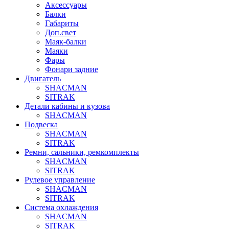
Аксессуары
Балки
Габариты
Доп.свет
Маяк-балки
Маяки
Фары
Фонари задние
Двигатель
SHACMAN
SITRAK
Детали кабины и кузова
SHACMAN
Подвеска
SHACMAN
SITRAK
Ремни, сальники, ремкомплекты
SHACMAN
SITRAK
Рулевое управление
SHACMAN
SITRAK
Система охлаждения
SHACMAN
SITRAK