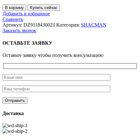
Количество
В корзину
Купить сейчас
товара
Добавить в избранное
Тяга
Сравнить
рулевая
Артикул:
DZ9118430023
Категория:
SHACMAN
продольная
Заказать звонок
8*4
L=890
ОСТАВЬТЕ ЗАЯВКУ
мм
Оставьте заявку чтобы получить консультацию
Доставка