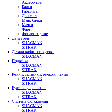
Аксессуары
Балки
Габариты
Доп.свет
Маяк-балки
Маяки
Фары
Фонари задние
Двигатель
SHACMAN
SITRAK
Детали кабины и кузова
SHACMAN
Подвеска
SHACMAN
SITRAK
Ремни, сальники, ремкомплекты
SHACMAN
SITRAK
Рулевое управление
SHACMAN
SITRAK
Система охлаждения
SHACMAN
SITRAK