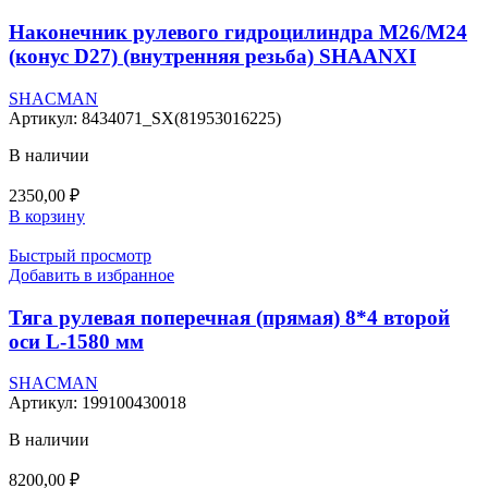
Наконечник рулевого гидроцилиндра М26/М24
(конус D27) (внутренняя резьба) SHAANXI
SHACMAN
Артикул:
8434071_SX(81953016225)
В наличии
2350,00
₽
В корзину
Быстрый просмотр
Добавить в избранное
Тяга рулевая поперечная (прямая) 8*4 второй
оси L-1580 мм
SHACMAN
Артикул:
199100430018
В наличии
8200,00
₽