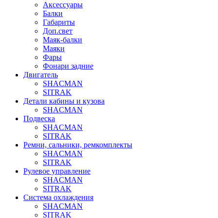
Аксессуары
Балки
Габариты
Доп.свет
Маяк-балки
Маяки
Фары
Фонари задние
Двигатель
SHACMAN
SITRAK
Детали кабины и кузова
SHACMAN
Подвеска
SHACMAN
SITRAK
Ремни, сальники, ремкомплекты
SHACMAN
SITRAK
Рулевое управление
SHACMAN
SITRAK
Система охлаждения
SHACMAN
SITRAK