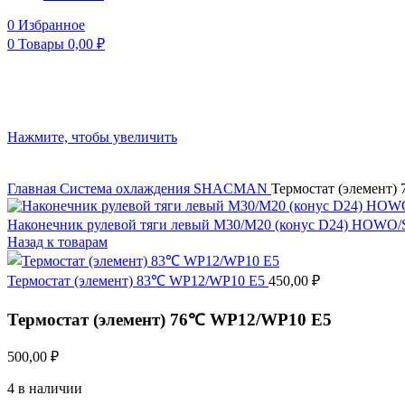
0
Избранное
0
Товары
0,00
₽
Нажмите, чтобы увеличить
Главная
Система охлаждения
SHACMAN
Термостат (элемент
Наконечник рулевой тяги левый М30/М20 (конус D24) HOW
Назад к товарам
Термостат (элемент) 83℃ WP12/WP10 E5
450,00
₽
Термостат (элемент) 76℃ WP12/WP10 E5
500,00
₽
4 в наличии