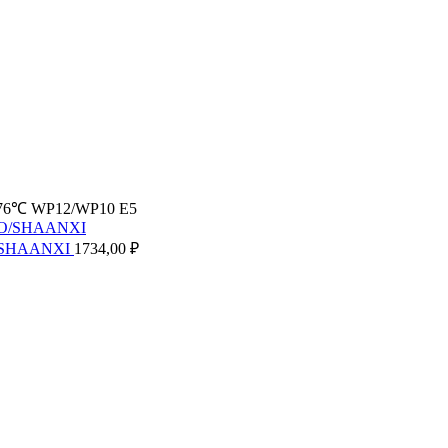
) 76℃ WP12/WP10 E5
O/SHAANXI
1734,00
₽