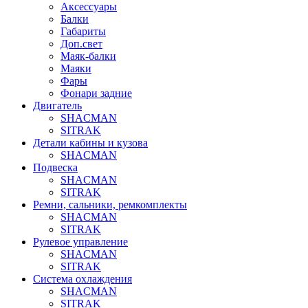
Аксессуары
Балки
Габариты
Доп.свет
Маяк-балки
Маяки
Фары
Фонари задние
Двигатель
SHACMAN
SITRAK
Детали кабины и кузова
SHACMAN
Подвеска
SHACMAN
SITRAK
Ремни, сальники, ремкомплекты
SHACMAN
SITRAK
Рулевое управление
SHACMAN
SITRAK
Система охлаждения
SHACMAN
SITRAK