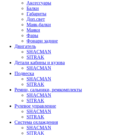
Аксессуары
Балки
Габариты
Доп.свет
Маяк-балки
Маяки
Фары
Фонари задние
Двигатель
SHACMAN
SITRAK
Детали кабины и кузова
SHACMAN
Подвеска
SHACMAN
SITRAK
Ремни, сальники, ремкомплекты
SHACMAN
SITRAK
Рулевое управление
SHACMAN
SITRAK
Система охлаждения
SHACMAN
SITRAK