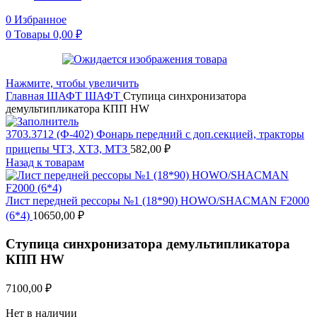
0
Избранное
0
Товары
0,00
₽
Нажмите, чтобы увеличить
Главная
ШАФТ
ШАФТ
Ступица синхронизатора
демультипликатора КПП HW
3703.3712 (Ф-402) Фонарь передний с доп.секцией, тракторы
прицепы ЧТЗ, ХТЗ, МТЗ
582,00
₽
Назад к товарам
Лист передней рессоры №1 (18*90) HOWO/SHACMAN F2000
(6*4)
10650,00
₽
Ступица синхронизатора демультипликатора
КПП HW
7100,00
₽
Нет в наличии