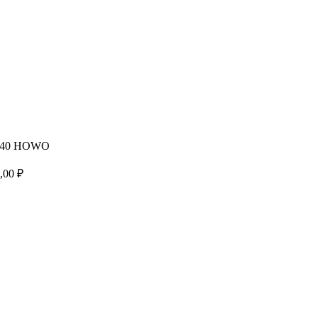
=540 HOWO
,00
₽