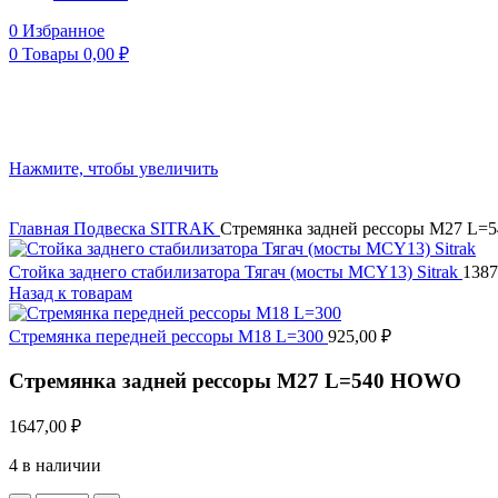
0
Избранное
0
Товары
0,00
₽
Нажмите, чтобы увеличить
Главная
Подвеска
SITRAK
Стремянка задней рессоры М27 L
Стойка заднего стабилизатора Тягач (мосты MCY13) Sitrak
1387
Назад к товарам
Стремянка передней рессоры М18 L=300
925,00
₽
Стремянка задней рессоры М27 L=540 HOWO
1647,00
₽
4 в наличии