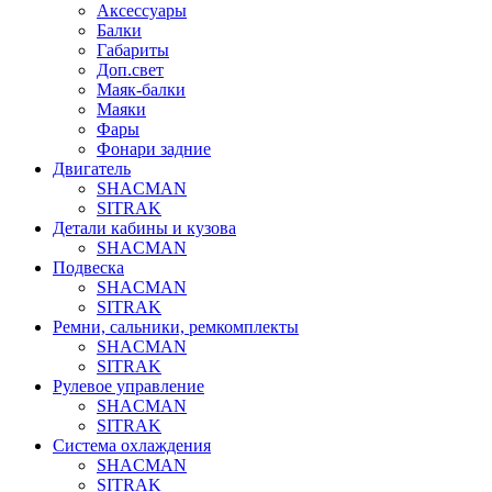
Аксессуары
Балки
Габариты
Доп.свет
Маяк-балки
Маяки
Фары
Фонари задние
Двигатель
SHACMAN
SITRAK
Детали кабины и кузова
SHACMAN
Подвеска
SHACMAN
SITRAK
Ремни, сальники, ремкомплекты
SHACMAN
SITRAK
Рулевое управление
SHACMAN
SITRAK
Система охлаждения
SHACMAN
SITRAK