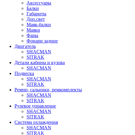
Аксессуары
Балки
Габариты
Доп.свет
Маяк-балки
Маяки
Фары
Фонари задние
Двигатель
SHACMAN
SITRAK
Детали кабины и кузова
SHACMAN
Подвеска
SHACMAN
SITRAK
Ремни, сальники, ремкомплекты
SHACMAN
SITRAK
Рулевое управление
SHACMAN
SITRAK
Система охлаждения
SHACMAN
SITRAK