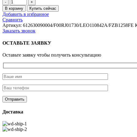
Количество
товара
В корзину
Купить сейчас
Штуцер
Добавить в избранное
форсунки
Сравнить
(коннектор)
Артикул:
612630090004/F00RJ01730/LEO110842A/FZB1258FE
ЕВРО-3
Заказать звонок
WP12
(посадочное
ОСТАВЬТЕ ЗАЯВКУ
60мм.)
Оставьте заявку чтобы получить консультацию
Доставка