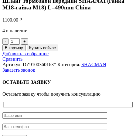
Шланг тормозной передний SHAANXI (гайка
М18-гайка М18) L=490mm China
1100,00
₽
4 в наличии
Количество
товара
В корзину
Купить сейчас
Шланг
Добавить в избранное
тормозной
Сравнить
передний
Артикул:
DZ9100360163*
Категория:
SHACMAN
SHAANXI
Заказать звонок
(гайка
М18-
ОСТАВЬТЕ ЗАЯВКУ
гайка
М18)
Оставьте заявку чтобы получить консультацию
L=490mm
China