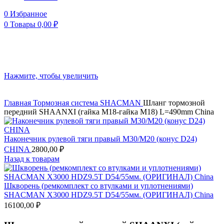
0
Избранное
0
Товары
0,00
₽
Нажмите, чтобы увеличить
Главная
Тормозная система
SHACMAN
Шланг тормозной
передний SHAANXI (гайка М18-гайка М18) L=490mm China
Наконечник рулевой тяги правый М30/М20 (конус D24)
CHINA
2800,00
₽
Назад к товарам
Шкворень (ремкомплект со втулками и уплотнениями)
SHACMAN X3000 HDZ9.5T D54/55мм. (ОРИГИНАЛ) China
16100,00
₽