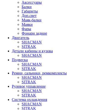
Аксессуары
Балки
Габариты
Доп.свет
Маяк-балки
Маяки
Фары
Фонари задние
Двигатель
SHACMAN
SITRAK
Детали кабины и кузова
SHACMAN
Подвеска
SHACMAN
SITRAK
Ремни, сальники, ремкомплекты
SHACMAN
SITRAK
Рулевое управление
SHACMAN
SITRAK
Система охлаждения
SHACMAN
SITRAK