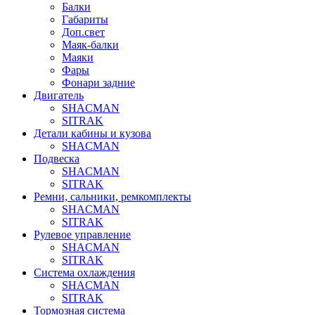
Балки
Габариты
Доп.свет
Маяк-балки
Маяки
Фары
Фонари задние
Двигатель
SHACMAN
SITRAK
Детали кабины и кузова
SHACMAN
Подвеска
SHACMAN
SITRAK
Ремни, сальники, ремкомплекты
SHACMAN
SITRAK
Рулевое управление
SHACMAN
SITRAK
Система охлаждения
SHACMAN
SITRAK
Тормозная система