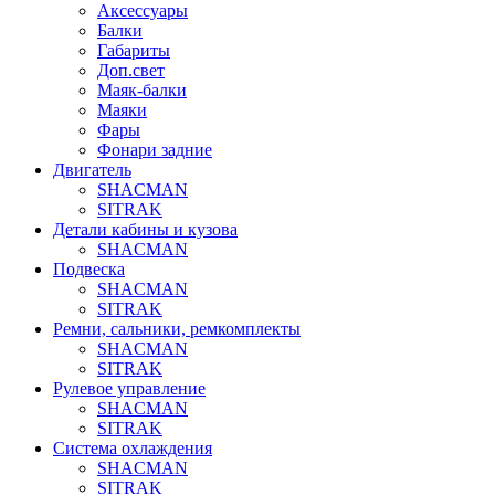
Аксессуары
Балки
Габариты
Доп.свет
Маяк-балки
Маяки
Фары
Фонари задние
Двигатель
SHACMAN
SITRAK
Детали кабины и кузова
SHACMAN
Подвеска
SHACMAN
SITRAK
Ремни, сальники, ремкомплекты
SHACMAN
SITRAK
Рулевое управление
SHACMAN
SITRAK
Система охлаждения
SHACMAN
SITRAK