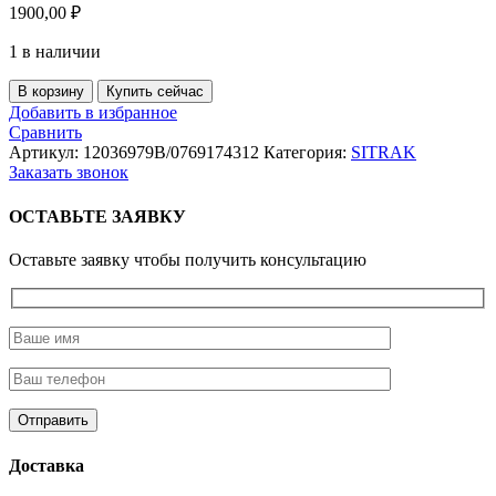
1900,00
₽
1 в наличии
Количество
В корзину
Купить сейчас
товара
Добавить в избранное
Сальник
Сравнить
(105*125*12/16)
Артикул:
12036979B/0769174312
Категория:
SITRAK
КПП
Заказать звонок
с
пылезащитным
ОСТАВЬТЕ ЗАЯВКУ
краем
(ZF
Оставьте заявку чтобы получить консультацию
TRAXON)
Доставка