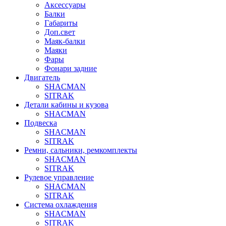
Аксессуары
Балки
Габариты
Доп.свет
Маяк-балки
Маяки
Фары
Фонари задние
Двигатель
SHACMAN
SITRAK
Детали кабины и кузова
SHACMAN
Подвеска
SHACMAN
SITRAK
Ремни, сальники, ремкомплекты
SHACMAN
SITRAK
Рулевое управление
SHACMAN
SITRAK
Система охлаждения
SHACMAN
SITRAK