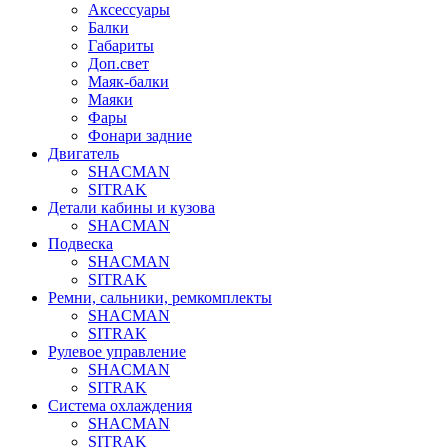
Аксессуары
Балки
Габариты
Доп.свет
Маяк-балки
Маяки
Фары
Фонари задние
Двигатель
SHACMAN
SITRAK
Детали кабины и кузова
SHACMAN
Подвеска
SHACMAN
SITRAK
Ремни, сальники, ремкомплекты
SHACMAN
SITRAK
Рулевое управление
SHACMAN
SITRAK
Система охлаждения
SHACMAN
SITRAK