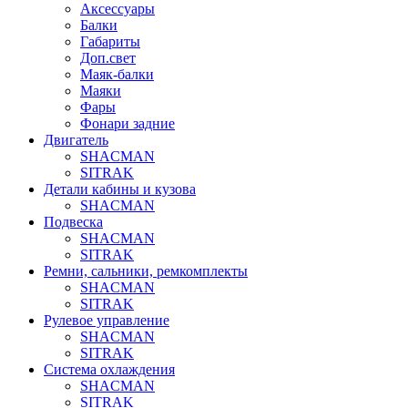
Аксессуары
Балки
Габариты
Доп.свет
Маяк-балки
Маяки
Фары
Фонари задние
Двигатель
SHACMAN
SITRAK
Детали кабины и кузова
SHACMAN
Подвеска
SHACMAN
SITRAK
Ремни, сальники, ремкомплекты
SHACMAN
SITRAK
Рулевое управление
SHACMAN
SITRAK
Система охлаждения
SHACMAN
SITRAK