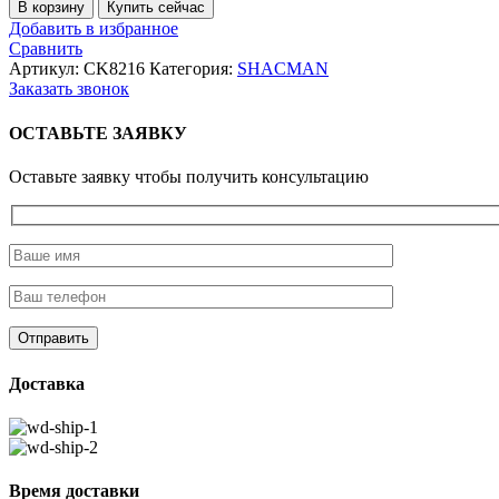
Количество
В корзину
Купить сейчас
товара
Добавить в избранное
Прокладка
Сравнить
клапанной
Артикул:
CK8216
Категория:
SHACMAN
крышки
Заказать звонок
WP10/WD615/D10
CREATEK
ОСТАВЬТЕ ЗАЯВКУ
Оставьте заявку чтобы получить консультацию
Доставка
Время доставки