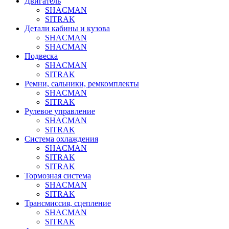
Двигатель
SHACMAN
SITRAK
Детали кабины и кузова
SHACMAN
SHACMAN
Подвеска
SHACMAN
SITRAK
Ремни, сальники, ремкомплекты
SHACMAN
SITRAK
Рулевое управление
SHACMAN
SITRAK
Система охлаждения
SHACMAN
SITRAK
SITRAK
Тормозная система
SHACMAN
SITRAK
Трансмиссия, сцепление
SHACMAN
SITRAK